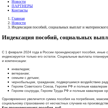
Новости
ПАРТНЕРЫ
Контакты
Главная
Новости
Индексация пособий, социальных выплат и материнского 
Индексация пособий, социальных выплат
С 1 февраля 2024 года в России проиндексируют пособия, иные с
индексируется только его остаток. Социальные выплаты планиру
и компенсации:
инвалидам;
ветеранам;
семьям с детьми;
чернобыльцам, гражданам, подвергшимся воздействию рад
Героям Советского Союза, Героям РФ и полным кавалерам
Героям соцтруда, Героям Труда РФ и полным кавалерам о
Одновременно увеличится сумма пособия на погребение, макси
социальному страхованию от несчастных случаев на производств
Как проиндексируют пособия, руб.