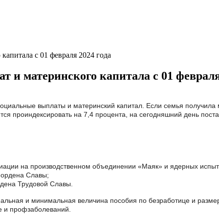
капитала с 01 февраля 2024 года
 и материнского капитала с 01 февраля
оциальные выплаты и материнский капитал. Если семья получила м
ется проиндексировать на 7,4 процента, на сегодняшний день пост
иации на производственном объединении «Маяк» и ядерных испыт
 ордена Славы;
рдена Трудовой Славы.
мальная и минимальная величина пособия по безработице и разм
е и профзаболеваний.