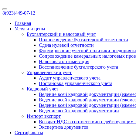
8(923)
449-07-12
Главная
Услуги и цены
Бухгалтерский и налоговый учет
Полное ведение бухгалтерской отчетности
Сдача нулевой отчетности
Формирование учетной политики предприяти
Сопровождение камеральных налоговых пров
Налоговая оптимизация
Восстановление бухгалтерского учета
Управленческий учет
Аудит управленческого учета
Постановка управленческого учета
Кадровый учет
Ведение всей кадровой документации (ежемес
Ведение всей кадровой документации (ежемес
Ведение всей кадровой документации (ежемес
Ведение всей кадровой документации
Импорт экспорт
Возврат НДС в соответствии с действующим 
Экспертиза документов
Сертификаты