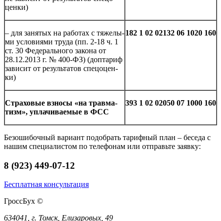
цен­ки)
– для за­ня­тых на ра­бо­тах с тя­же­лы­
182 1 02 02132 06 1020 160
ми усло­ви­я­ми труда (пп. 2-18 ч. 1
ст. 30 Фе­де­раль­но­го за­ко­на от
28.12.2013 г. № 400-ФЗ) (до­пта­риф
за­ви­сит от ре­зуль­та­тов спе­цо­цен­
ки)
Стра­хо­вые взно­сы «на трав­ма­
393 1 02 02050 07 1000 160
тизм», упла­чи­ва­е­мые в ФСС
Безошибочный вариант подобрать тарифный план – беседа с
нашим специалистом по телефонам или отправьте заявку:
8 (923) 449-07-12
Бесплатная консультация
ГроссБух
©
634041, г. Томск, Елизаровых, 49