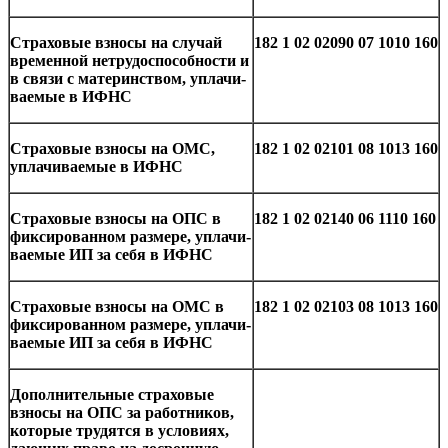
Стра­хо­вые взно­сы на слу­чай
182 1 02 02090 07 1010 160
вре­мен­ной нетру­до­спо­соб­но­сти и
в связи с ма­те­рин­ством, упла­чи­
ва­е­мые в ИФНС
Стра­хо­вые взно­сы на ОМС,
182 1 02 02101 08 1013 160
упла­чи­ва­е­мые в ИФНС
Стра­хо­вые взно­сы на ОПС в
182 1 02 02140 06 1110 160
фик­си­ро­ван­ном раз­ме­ре, упла­чи­
ва­е­мые ИП за себя в ИФНС
Стра­хо­вые взно­сы на ОМС в
182 1 02 02103 08 1013 160
фик­си­ро­ван­ном раз­ме­ре, упла­чи­
ва­е­мые ИП за себя в ИФНС
До­пол­ни­тель­ные стра­хо­вые
взно­сы на ОПС за ра­бот­ни­ков,
ко­то­рые тру­дят­ся в усло­ви­ях,