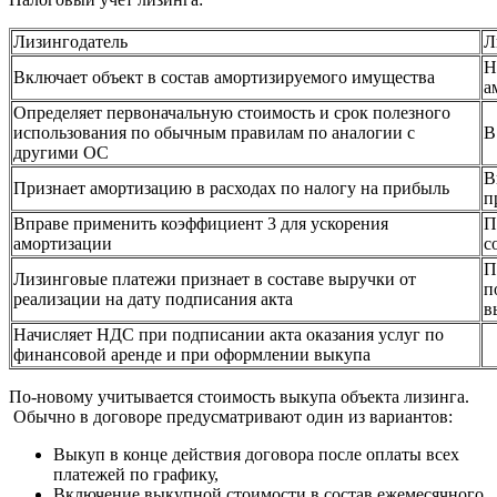
Лизингодатель
Л
Н
Включает объект в состав амортизируемого имущества
а
Определяет первоначальную стоимость и срок полезного
использования по обычным правилам по аналогии с
В
другими ОС
В
Признает амортизацию в расходах по налогу на прибыль
п
Вправе применить коэффициент 3 для ускорения
П
амортизации
с
П
Лизинговые платежи признает в составе выручки от
п
реализации на дату подписания акта
в
Начисляет НДС при подписании акта оказания услуг по
финансовой аренде и при оформлении выкупа
По-новому учитывается стоимость выкупа объекта лизинга.
Обычно в договоре предусматривают один из вариантов:
Выкуп в конце действия договора после оплаты всех
платежей по графику,
Включение выкупной стоимости в состав ежемесячного