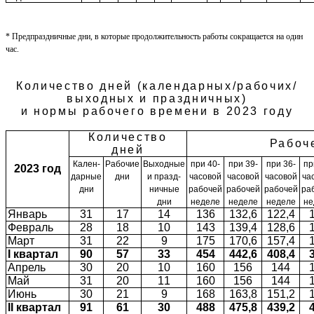
* Предпраздничные дни, в которые продолжительность работы сокращается на один
час.
Количество дней (календарных/рабочих/
выходных и праздничных)
и нормы рабочего времени в 2023 году
Количество
Рабоч
дней
Кален­
Рабочие
Выходные
при 40-
при 39-
при 36-
пр
2023 год
дарные
дни
и празд­
часовой
часовой
часовой
ча
дни
ничные
рабочей
рабочей
рабочей
ра
дни
неделе
неделе
неделе
не
Январь
31
17
14
136
132,6
122,4
Февраль
28
18
10
143
139,4
128,6
Март
31
2
2
9
175
170,6
157,4
I
квартал
90
5
7
3
3
454
442,6
408,4
Апрель
30
2
0
10
160
156
144
Май
31
20
1
1
160
156
144
Июнь
30
2
1
9
168
163,8
151,2
II
квартал
91
61
30
488
475,8
439,2