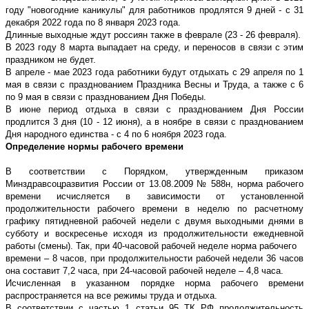
году "новогодние каникулы" для работников продлятся 9 дней - с 31
декабря 2022 года по 8 января 2023 года.
Длинные выходные ждут россиян также в феврале (23 - 26 февраля).
В 2023 году 8 марта выпадает на среду, и переносов в связи с этим
праздником не будет.
В апреле - мае 2023 года работники будут отдыхать с 29 апреля по 1
мая в связи с празднованием Праздника Весны и Труда, а также с 6
по 9 мая в связи с празднованием Дня Победы.
В июне период отдыха в связи с празднованием Дня России
продлится 3 дня (10 - 12 июня), а в ноябре в связи с празднованием
Дня народного единства - с 4 по 6 ноября 2023 года.
Определение нормы рабочего времени
В соответствии с Порядком, утвержденным приказом
Минздравсоцразвития России от 13.08.2009 № 588н, норма рабочего
времени исчисляется в зависимости от установленной
продолжительности рабочего времени в неделю по расчетному
графику пятидневной рабочей недели с двумя выходными днями в
субботу и воскресенье исходя из продолжительности ежедневной
работы (смены). Так, при 40-часовой рабочей неделе норма рабочего
времени – 8 часов, при продолжительности рабочей недели 36 часов
она составит 7,2 часа, при 24-часовой рабочей неделе – 4,8 часа.
Исчисленная в указанном порядке норма рабочего времени
распространяется на все режимы труда и отдыха.
В соответствии
c
частью 1 статьи 95 ТК РФ продолжительность