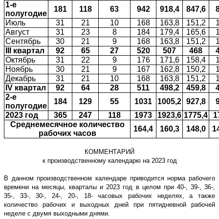
1-е
181
11
8
6
3
942
918,4
847,6
полугодие
Июль
31
21
10
168
163,8
151,2
Август
31
23
8
184
179,4
165,6
Сентябрь
30
2
1
9
168
163,8
151,2
III
квартал
92
6
5
2
7
520
507
468
Октябрь
31
2
2
9
176
171,6
158,4
Ноябрь
30
21
9
167
162,8
150,2
Декабрь
31
21
10
168
163,8
151,2
IV
квартал
92
64
28
511
498,2
459,8
2-
е
184
129
55
1031
1005,2
927,8
полугодие
2023 год
365
247
118
1973
1923,6
1775,4
1
Среднемесячное количество
164,4
160,3
148,0
1
рабочих часов
КОММЕНТАРИЙ
к производственному календарю на 2023 год
В данном производственном календаре приводится норма рабочего
времени на месяцы, кварталы и 2023 год в целом при 40-, 39-, 36-,
35-, 33-, 30-, 24-, 20-, 18- часовых рабочих неделях, а также
количество рабочих и выходных дней при пятидневной рабочей
неделе с двумя выходными днями.